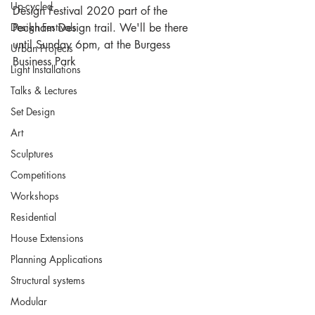
Up-cycled
Design Festival 2020 part of the 
Design Festivals
Peckham Design trail. We'll be there 
until Sunday 6pm, at the Burgess 
Urban Projects
Business Park
Light Installations
Talks & Lectures
Set Design
Art
Sculptures
Competitions
Workshops
Residential
House Extensions
Planning Applications
Structural systems
Modular