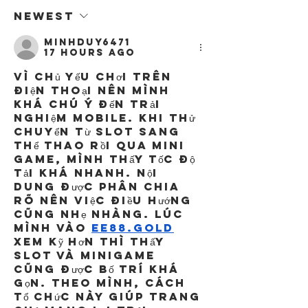
Newest
minhduy6471
17 hours ago
Vì chủ yếu chơi trên 
điện thoại nên mình 
khá chú ý đến trải 
nghiệm mobile. Khi thử 
chuyển từ slot sang 
thể thao rồi qua mini 
game, mình thấy tốc độ 
tải khá nhanh. Nội 
dung được phân chia 
rõ nên việc điều hướng 
cũng nhẹ nhàng. Lúc 
mình vào 
ee88.gold
xem kỹ hơn thì thấy 
slot và minigame 
cũng được bố trí khá 
gọn. Theo mình, cách 
tổ chức này giúp trang 