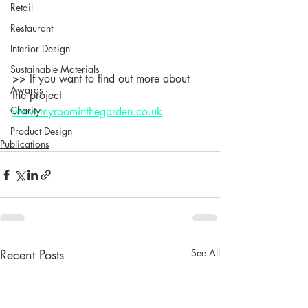
Retail
Restaurant
Interior Design
Sustainable Materials
>> If you want to find out more about 
Awards
the project 
Charity
www.myroominthegarden.co.uk
Product Design
Publications
Recent Posts
See All