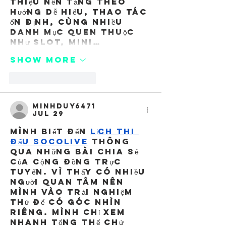
thiệu nền tảng theo 
hướng dễ hiểu, thao tác 
ổn định, cùng nhiều 
danh mục quen thuộc 
như slot, mini…
Show More
Like
Reply
minhduy6471
Jul 29
Mình biết đến 
Lịch thi 
đấu socolive
 thông 
qua những bài chia sẻ 
của cộng đồng trực 
tuyến. Vì thấy có nhiều 
người quan tâm nên 
mình vào trải nghiệm 
thử để có góc nhìn 
riêng. Mình chỉ xem 
nhanh tổng thể chứ 