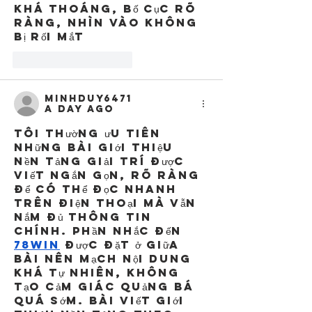
khá thoáng, bố cục rõ 
ràng, nhìn vào không 
bị rối mắt
Like
Reply
minhduy6471
a day ago
Tôi thường ưu tiên 
những bài giới thiệu 
nền tảng giải trí được 
viết ngắn gọn, rõ ràng 
để có thể đọc nhanh 
trên điện thoại mà vẫn 
nắm đủ thông tin 
chính. Phần nhắc đến 
78win
 được đặt ở giữa 
bài nên mạch nội dung 
khá tự nhiên, không 
tạo cảm giác quảng bá 
quá sớm. Bài viết giới 