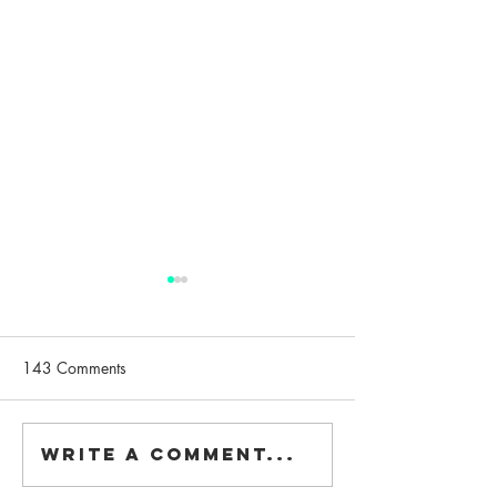
143 Comments
Nominated!
Write a comment...
We are on DETAIL
#3.2021