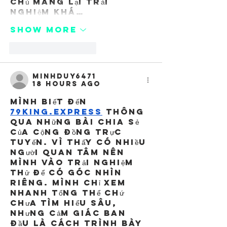
chủ mang lại trải 
nghiệm khá…
Show More
Like
Reply
minhduy6471
18 hours ago
Mình biết đến 
79king.express
 thông 
qua những bài chia sẻ 
của cộng đồng trực 
tuyến. Vì thấy có nhiều 
người quan tâm nên 
mình vào trải nghiệm 
thử để có góc nhìn 
riêng. Mình chỉ xem 
nhanh tổng thể chứ 
chưa tìm hiểu sâu, 
nhưng cảm giác ban 
đầu là cách trình bày 