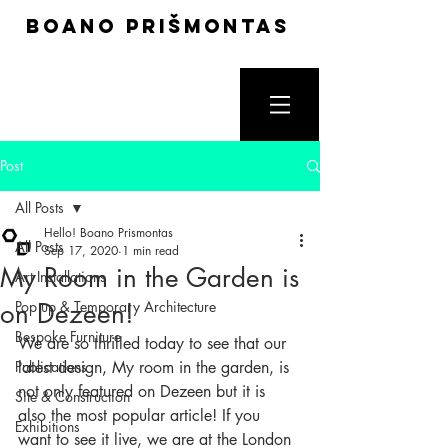
boano prišmontas
Post
All Posts
Hello! Boano Prismontas
All Posts
Sep 17, 2020
1 min read
My Room in the Garden is
Art Installations
on Dezeen!
Pop up & Temporary Architecture
Bespoke Furniture
We are so thrilled today to see that our 
Publications
latest design, My room in the garden, is 
not only featured on Dezeen but it is 
Site & Construction
also the most popular article! If you 
Exhibitions
want to see it live, we are at the London 