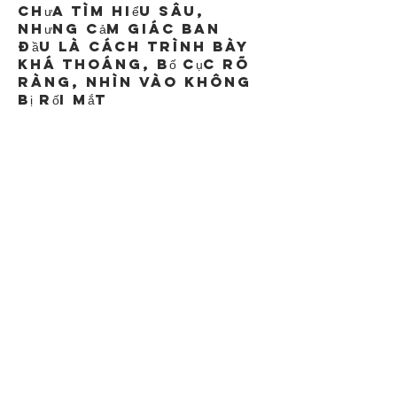
chưa tìm hiểu sâu, 
nhưng cảm giác ban 
đầu là cách trình bày 
khá thoáng, bố cục rõ 
ràng, nhìn vào không 
bị rối mắt
Like
Reply
minhduy6471
Jul 28
So với một vài trang 
mình từng xem trước 
đó, 
F8bet 
luxury
 mang lại cảm 
giác tương đối dễ tiếp 
cận. Mình không bị 
choáng bởi quá nhiều 
thông tin dồn dập trên 
một màn hình. Dù có 
vài yếu tố đi kèm, 