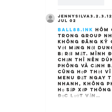
Like
Reply
jennysilva3.2.3.1
Jul 02
ball88.ink
 hôm 
trong group nhắ
không đăng ký gì
với mảng nội du
bị rối mắt. Mình 
chặn thì nên dù
phòng và cảnh b
cũng hợp thời vì
menu đặt ngay t
nhanh, không ph
họ sắp xếp thôn
đọc lướt vẫn…