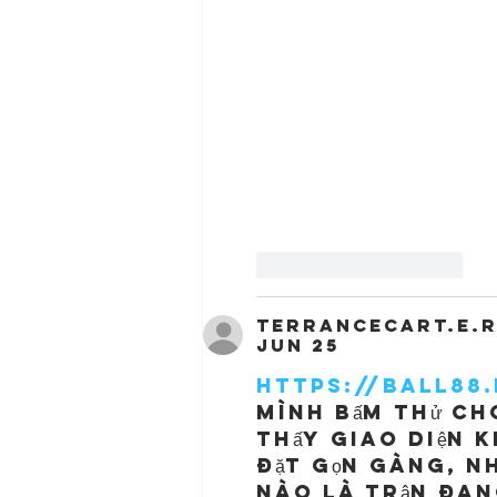
Like
Reply
terrancecart.e.r
Jun 25
https://ball88
mình bấm thử cho
thấy giao diện k
đặt gọn gàng, nh
nào là trận đang