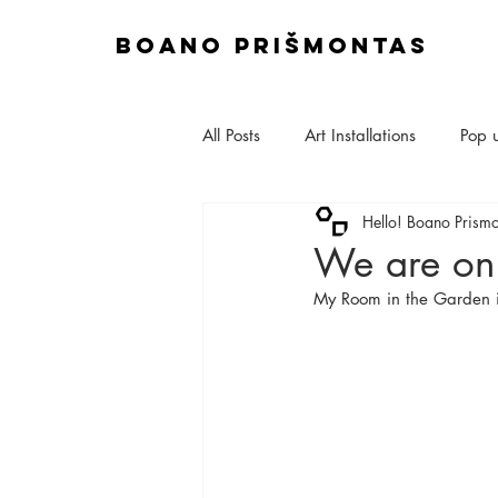
boano prišmontas
All Posts
Art Installations
Pop 
Hello! Boano Prism
Site & Construction
Exhibitio
We are on
My Room in the Garden is
Talks & Lectures
Set Design
House Extensions
Planning A
Interior Design
Sustainable M