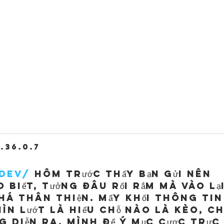
.36.0.7
.dev/
 hôm trước thấy bạn gửi nên 
 biết, tưởng đâu rối rắm mà vào lại
há thân thiện. Mấy khối thông tin
ìn lướt là hiểu chỗ nào là kèo, ch
 diễn ra. Mình để ý mục cược trực