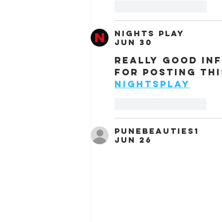
Like
Reply
Nights Play
Jun 30
Really good in
for posting thi
Nightsplay
Like
Reply
punebeauties1
Jun 26