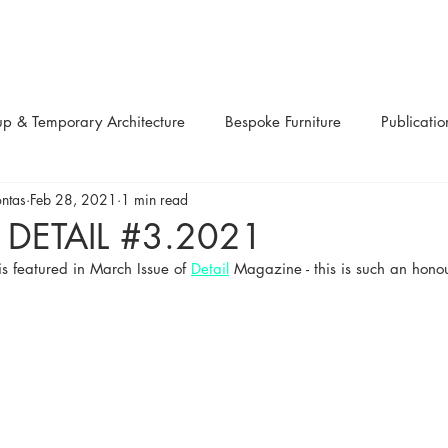
up & Temporary Architecture
Bespoke Furniture
Publicatio
ontas
Feb 28, 2021
1 min read
ns
Up-cycled
Design Festivals
Urban Projects
Li
 DETAIL #3.2021
 featured in March Issue of 
Detail
 Magazine - this is such an honou
Art
Sculptures
Competitions
Workshops
Re
pplications
Structural systems
Modular
Retail
R
aterials
Awards
Charity
Product Design