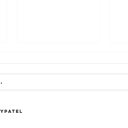
.
"New
"Fare gli Italiani all'estero"
ypatel