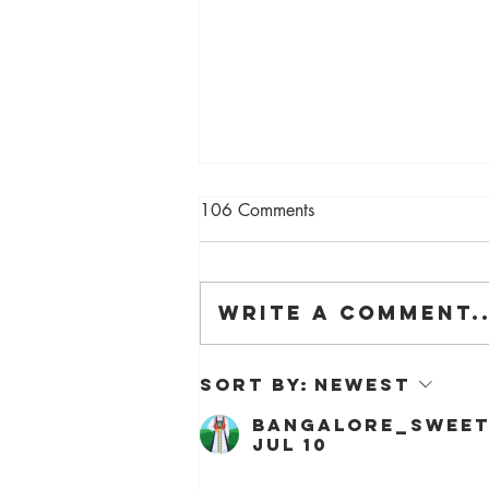
106 Comments
Write a comment..
The Barn is on Dezeen!
Sort by:
Newest
bangalore_sweet
Jul 10