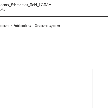
oano_Prismontas_SaH_RZ-SAH
.
 5.21MB
tecture
Publications
Structural systems