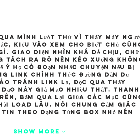
2
qua mình lướt thử vì thấy mấy ngườ
c, kiểu vào xem cho biết chứ cũn
. Giao diện nhìn khá dễ chịu, chữ
ng tách ra rõ nên kéo xuống khôn
để ý họ có đoạn nhắc chuyện nếu bị 
ng link chính thức đường dẫn dự 
áo tránh link lạ, đọc qua thấy 
 dạo này giả mạo nhiều thật. Thanh
rên, bấm qua lại giữa các mục cũn
ải load lâu. Nói chung cảm giác 
g tin theo dạng từng box nhỏ nên 
Show More