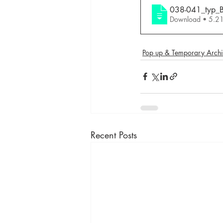
038-041_typ_B
Download •
Pop up & Temporary Archi
Recent Posts