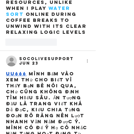
resources, unlike 
when I play 
water 
sort
 online during 
coffee breaks to 
unwind with its clear 
relaxing logic levels
Like
Reply
socolivesupport
Jun 23
UU666
 mình bấm vào 
xem thử cho biết vì 
thấy bạn bè nói qua, 
chứ cũng không định 
tìm hiểu sâu. Ấn tượng 
đầu là trang viết khá 
dễ đọc, kiểu chia từng 
đoạn rõ ràng nên lướt 
nhanh vẫn nắm được ý. 
Mình có để ý họ có nhắc 
nền tảng hoạt động từ 