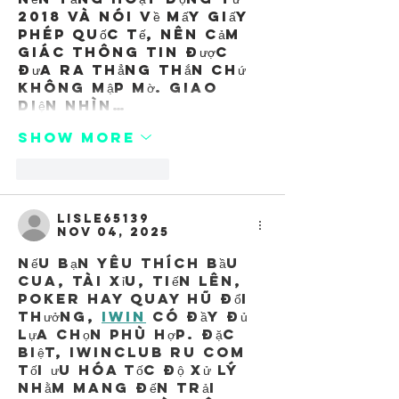
2018 và nói về mấy giấy 
phép quốc tế, nên cảm 
giác thông tin được 
đưa ra thẳng thắn chứ 
không mập mờ. Giao 
diện nhìn…
Show More
Like
Reply
Lisle65139
Nov 04, 2025
Nếu bạn yêu thích bầu 
cua, tài xỉu, tiến lên, 
poker hay quay hũ đổi 
thưởng, 
IWIN
 có đầy đủ 
lựa chọn phù hợp. Đặc 
biệt, iwinclub ru com 
tối ưu hóa tốc độ xử lý 
nhằm mang đến trải 