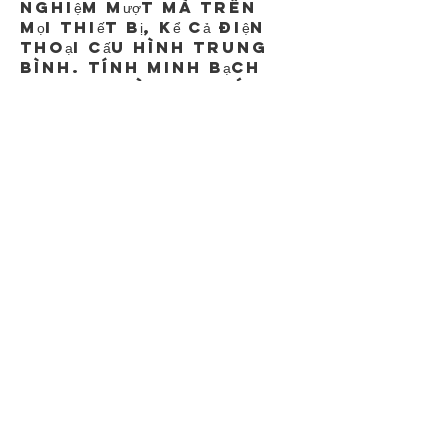
nghiệm mượt mà trên 
mọi thiết bị, kể cả điện 
thoại cấu hình trung 
bình. Tính minh bạch 
trong trò chơi giúp 
người chơi tự tin đặt 
cược mà không lo rủi 
ro gian lận.
Like
Reply
Du88
Nov 02, 2025
Du 88
 là nhà cái uy tín 
chuyên cung cấp game 
cá cược thể thao, 
casino, bắn cá, và nổ 
hũ, đảm bảo an toàn và 
minh bạch tuyệt đối.
Like
Reply