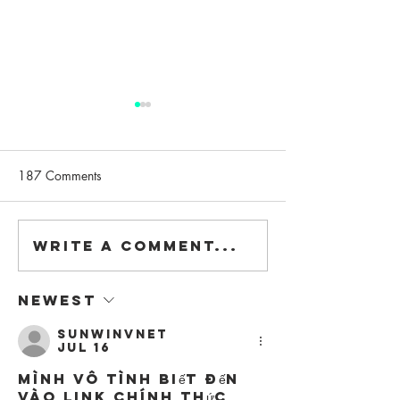
187 Comments
LDF20, it's been great!
Write a comment...
Visit us at the "
Design Trail"!
Newest
sunwinvnet
Jul 16
Mình vô tình biết đến 
vào link chính thức 