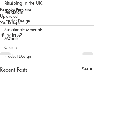
shipping in the UK!
Retail
Bespoke Furniture
Restaurant
Up-cycled
Interior Design
Workshops
Sustainable Materials
Awards
Charity
Product Design
Recent Posts
See All