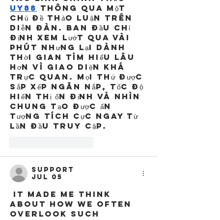
UY88
 thông qua một 
chủ đề thảo luận trên 
diễn đàn. Ban đầu chỉ 
định xem lướt qua vài 
phút nhưng lại dành 
thời gian tìm hiểu lâu 
hơn vì giao diện khá 
trực quan. Mọi thứ được 
sắp xếp ngăn nắp, tốc độ 
hiển thị ổn định và nhìn 
chung tạo được ấn 
tượng tích cực ngay từ 
lần đầu truy cập.
Like
Reply
support
Jul 05
 It made me think 
about how we often 
overlook such 