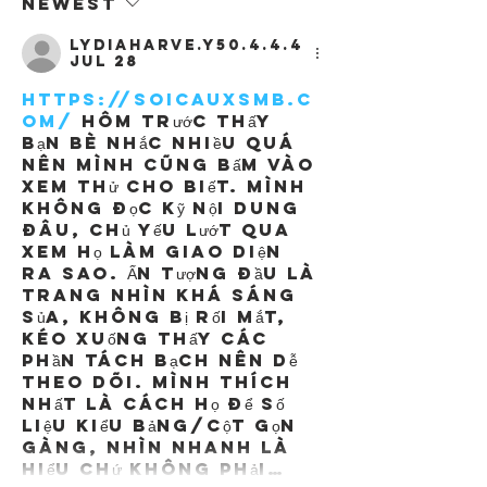
Newest
lydiaharve.y50.4.4.4
Jul 28
https://soicauxsmb.c
om/
 hôm trước thấy 
bạn bè nhắc nhiều quá 
nên mình cũng bấm vào 
xem thử cho biết. Mình 
không đọc kỹ nội dung 
đâu, chủ yếu lướt qua 
xem họ làm giao diện 
ra sao. Ấn tượng đầu là 
trang nhìn khá sáng 
sủa, không bị rối mắt, 
kéo xuống thấy các 
phần tách bạch nên dễ 
theo dõi. Mình thích 
nhất là cách họ để số 
liệu kiểu bảng/cột gọn 
gàng, nhìn nhanh là 
hiểu chứ không phải…