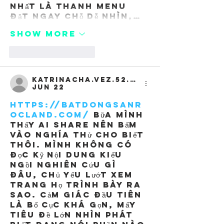
nhất là thanh menu 
đặt ngay chỗ dễ nhìn,…
Show More
Like
Reply
katrinacha.vez.52.0.2
Jun 22
https://batdongsanr
ocland.com/
 bữa mình 
thấy ai share nên bấm 
vào nghía thử cho biết 
thôi. Mình không có 
đọc kỹ nội dung kiểu 
ngồi nghiên cứu gì 
đâu, chủ yếu lướt xem 
trang họ trình bày ra 
sao. Cảm giác đầu tiên 
là bố cục khá gọn, mấy 
tiêu đề lớn nhìn phát 