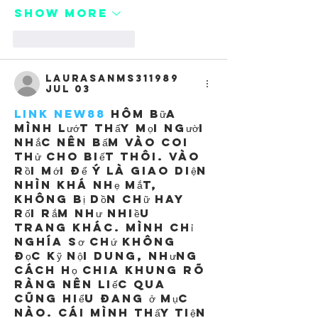
Show More
Like
Reply
laurasanms311989
Jul 03
link new88
 hôm bữa 
mình lướt thấy mọi người 
nhắc nên bấm vào coi 
thử cho biết thôi. Vào 
rồi mới để ý là giao diện 
nhìn khá nhẹ mắt, 
không bị dồn chữ hay 
rối rắm như nhiều 
trang khác. Mình chỉ 
nghía sơ chứ không 
đọc kỹ nội dung, nhưng 
cách họ chia khung rõ 
ràng nên liếc qua 
cũng hiểu đang ở mục 
nào. Cái mình thấy tiện 