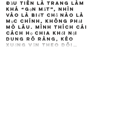
đầu tiên là trang làm 
khá “gọn mắt”, nhìn 
vào là biết chỗ nào là 
mục chính, không phải 
mò lâu. Mình thích cái 
cách họ chia khối nội 
dung rõ ràng, kéo 
xuống vẫn theo dõi…
Show More
Like
Reply
terrancecart.e.r.36.0.7
Jun 18
sunwinv.net
 mình thấy 
dạo này được nhắc nhiều 
nên cũng ghé thử cho 
biết, kiểu vào xem giao 
diện có dễ dùng không 
thôi. Vừa mở lên là 
thấy trang làm khá 