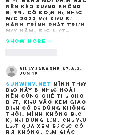
biết đang nói phần nào 
nên kéo xuống không 
bị rối. Có đoạn họ nhắc 
mốc 2020 với kiểu kể 
hành trình phát triển 
mấy năm, đọc lướt…
Show More
Like
Reply
billy24barne.s7.8.3.5
Jun 19
sunwinv.net
 mình thấy 
dạo này bị nhắc hoài 
nên cũng ghé thử cho 
biết, kiểu vào xem giao 
diện có dễ dùng không 
thôi. Mình không đọc 
kỹ nội dung lắm, chủ yếu 
lướt qua xem bố cục có 
rối không. Cảm giác 