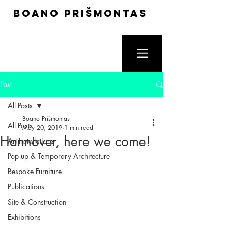
boano prišmontas
Post
All Posts
Boano Prišmontas
All Posts
May 20, 2019
1 min read
Hannover, here we come!
Art Installations
Pop up & Temporary Architecture
Bespoke Furniture
Publications
Site & Construction
Exhibitions